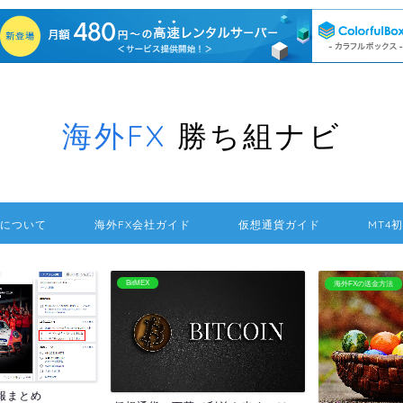
海外FX
勝ち組ナビ
について
海外FX会社ガイド
仮想通貨ガイド
MT4
BitMEX
海外FXの送金方法
報まとめ