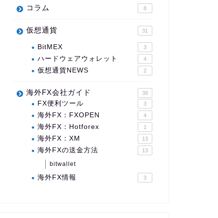
コラム
8
仮想通貨
31
BitMEX
3
ハードウェアウォレット
4
仮想通貨NEWS
2
海外FX会社ガイド
39
FX便利ツール
3
海外FX：FXOPEN
4
海外FX：Hotforex
1
海外FX：XM
13
海外FXの送金方法
13
bitwallet
海外FX情報
3