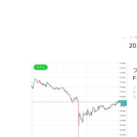
よう
― A
2
コラム
ド
０
ス