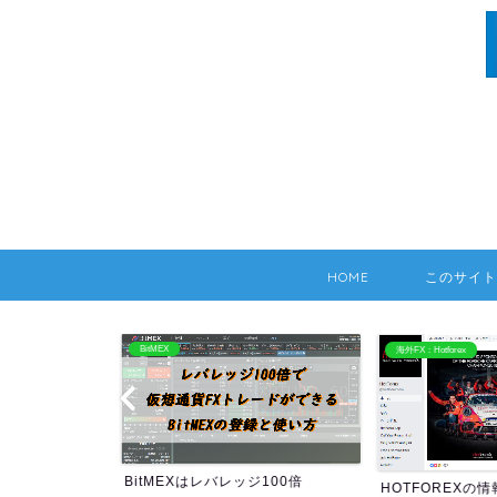
HOME
このサイト
BitMEX
海外FX：Hotforex
BitMEXはレバレッジ100倍
HOTFOREXの情