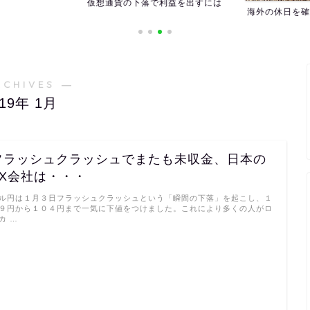
仮想通貨の下落で利益を出すには
海外の休日を確
RCHIVES ―
019年 1月
フラッシュクラッシュでまたも未収金、日本の
FX会社は・・・
ル円は１月３日フラッシュクラッシュという「瞬間の下落」を起こし、１
９円から１０４円まで一気に下値をつけました。これにより多くの人がロ
カ …