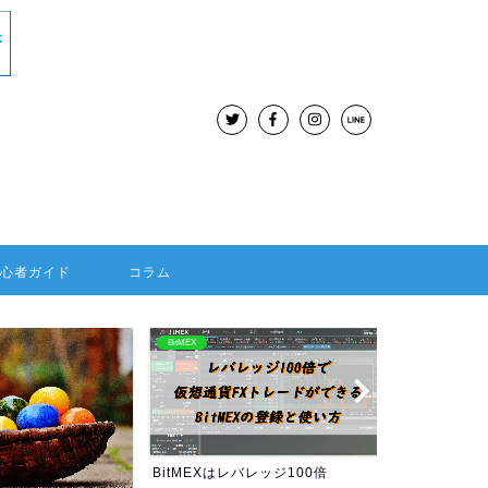
初心者ガイド
コラム
BitMEX
海外FX：Hotforex
BitMEXはレバレッジ100倍
HOTFORE