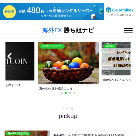
海外FX
勝ち組ナビ
BitMEX
海外FXの送金方法
BitMEXはレバレッジ10
利益を出すには
海外の休日を確認しよう
― TAG ―
pickup
海外FXの送金方法
海外FXからの出金に影響する海外の休日を確認し