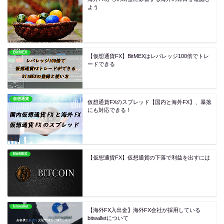
よう
BitMEX
【仮想通貨FX】BitMEXはレバレッジ100倍でトレ
ードできる
仮想通貨
仮想通貨FXのスプレッド【国内と海外FX】、暴落
にも対応できる！
BitMEX
【仮想通貨FX】仮想通貨の下落で利益を出すには
bitwallet
【海外FX入出金】海外FX会社が採用している
bitwalletについて