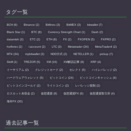
タグ一覧
BCH
(6)
Binance
(2)
Bitfinex
(3)
BitMEX
(3)
bitwallet
(7)
Black Star
(1)
BTC
(8)
Currency Strength Chart
(1)
Dash
(2)
datamish
(3)
ETC
(2)
ETH
(6)
FX
(2)
FXOPEN
(5)
FXPRO
(2)
hotforex
(2)
i-account
(2)
LTC
(3)
Metatrader
(34)
MetaTrader4
(2)
MT4
(34)
mybitwallet
(3)
NDD方式
(2)
NETELLER
(1)
pickup
(7)
Skrill
(1)
TREZOR
(5)
XM
(16)
XM解説記事
(9)
XRP
(4)
イーサリアム
(2)
クレジットカード
(2)
セレクト
(5)
ハイレバレッジ
(2)
ハードウェアウォレット
(5)
ビットコイン
(24)
ビットコインキャッシュ
(4)
ビットコインゴールド
(2)
ライトコイン
(2)
レバレッジ規制
(2)
ロスカット未収金
(2)
仮想通貨
(8)
仮想通貨FX
(6)
仮想通貨取引所
(4)
海外FX
(30)
過去記事一覧