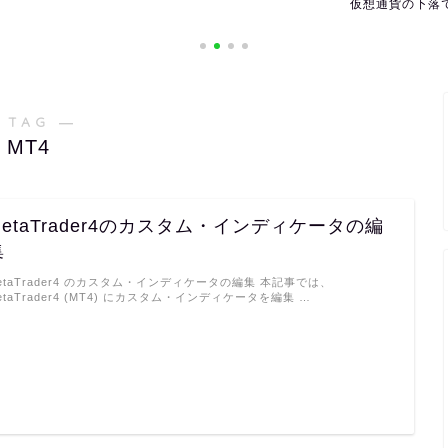
仮想通貨の下落で利益を出すには
海外の休日を確
 TAG ―
MT4
MetaTrader4のカスタム・インディケータの編
集
etaTrader4 のカスタム・インディケータの編集 本記事では、
etaTrader4 (MT4) にカスタム・インディケータを編集 …