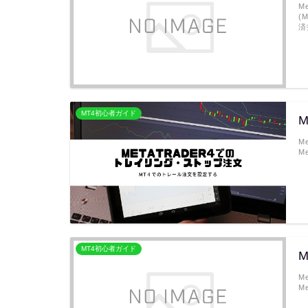
M
(
済
MT4初心者ガイド
M
M
MT4初心者ガイド
M
M
M