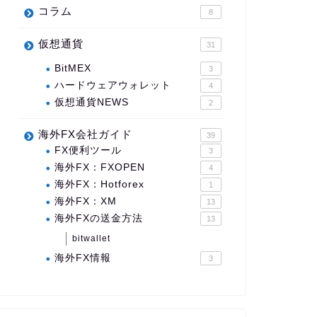
コラム
8
仮想通貨
31
BitMEX
3
ハードウェアウォレット
4
仮想通貨NEWS
2
海外FX会社ガイド
39
FX便利ツール
3
海外FX：FXOPEN
4
海外FX：Hotforex
1
海外FX：XM
13
海外FXの送金方法
13
bitwallet
海外FX情報
3