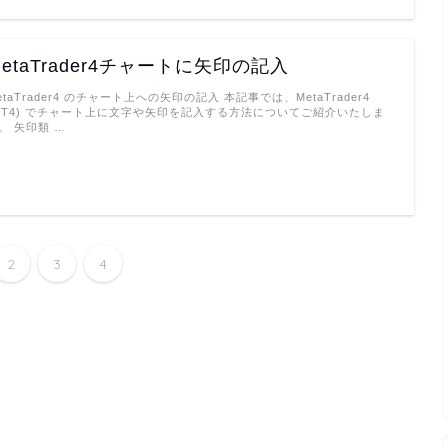
MetaTrader4チャートに矢印の記入
etaTrader4 のチャート上への矢印の記入 本記事では、MetaTrader4
MT4) でチャート上に文字や矢印を記入する方法についてご紹介いたしま
。 矢印類 …
2
3
4