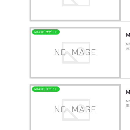
MT4初心者ガイド
M
M
済
MT4初心者ガイド
M
M
規