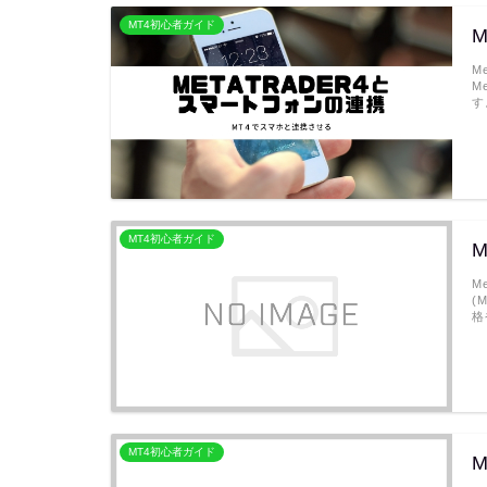
MT4初心者ガイド
M
M
す
MT4初心者ガイド
M
M
(
格
MT4初心者ガイド