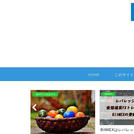
HOME
このサイト
BitMEX
海外FX：Hotforex
BitMEXはレバレッジ100倍
HOTFOREXの情