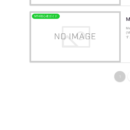
MT4初心者ガイド
M
(
す
1