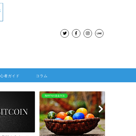
初心者ガイド
コラム
BitMEX
海外FX：Hotforex
BitMEXはレバレッジ100倍
HOTFORE