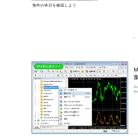
よう
―
MT4初心者ガイド
M
M