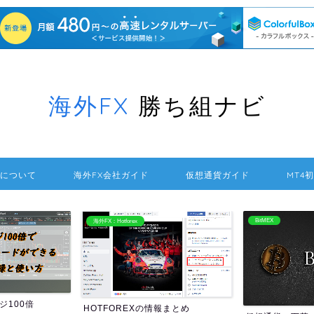
海外FX
勝ち組ナビ
について
海外FX会社ガイド
仮想通貨ガイド
MT4
BitMEX
海外FXの送金方法
報まとめ