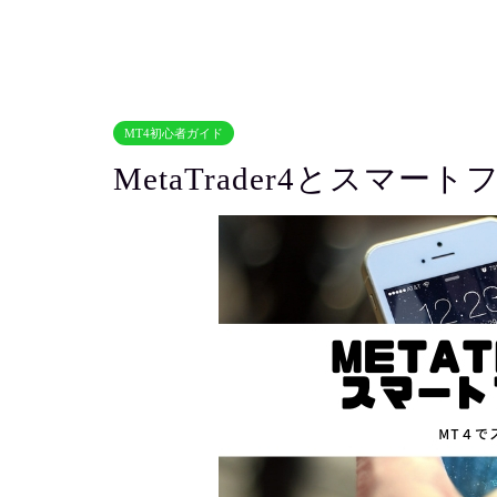
よう
MT4初心者ガイド
MetaTrader4とスマー