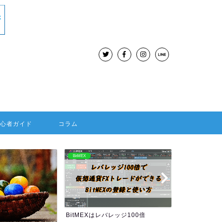
初心者ガイド
コラム
BitMEX
海外FX：Hotforex
BitMEXはレバレッジ100倍
HOTFORE