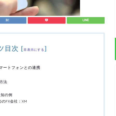
ツ目次
[
]
非表示にする
– スマートフォンとの連携
定方法
通知の例
すめのFX会社：XM