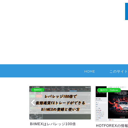
HOME
このサイト
BitMEX
海外FX：Hotforex
BitMEXはレバレッジ100倍
HOTFOREXの情