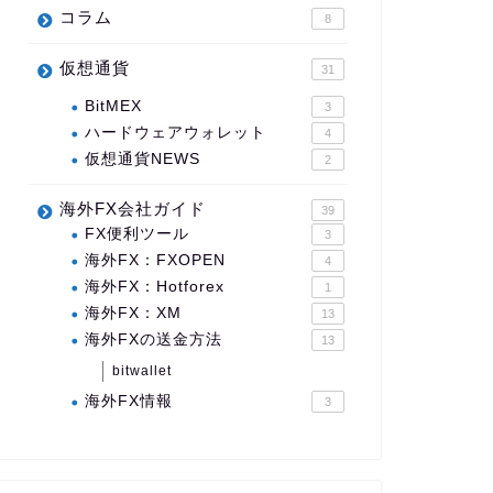
コラム
8
仮想通貨
31
BitMEX
3
ハードウェアウォレット
4
仮想通貨NEWS
2
海外FX会社ガイド
39
FX便利ツール
3
海外FX：FXOPEN
4
海外FX：Hotforex
1
海外FX：XM
13
海外FXの送金方法
13
bitwallet
海外FX情報
3