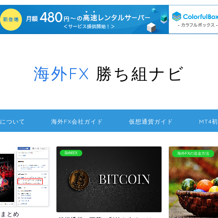
海外FX
勝ち組ナビ
について
海外FX会社ガイド
仮想通貨ガイド
MT4
BitMEX
海外FXの送金方法
報まとめ