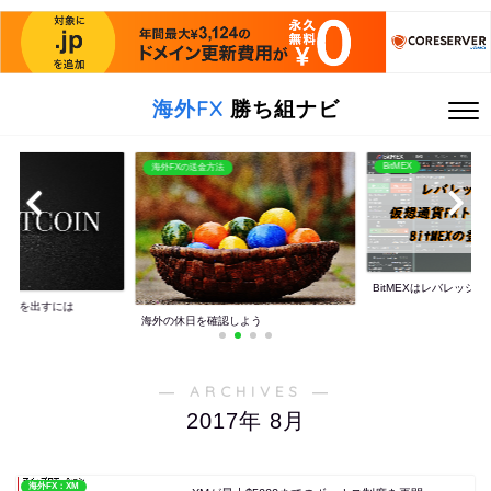
海外FX
勝ち組ナビ
BitMEX
海外FXの送金方法
BitMEXはレバレッジ10
利益を出すには
海外の休日を確認しよう
― ARCHIVES ―
2017年 8月
海外FX：XM