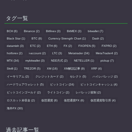
タグ一覧
BCH
(6)
Binance
(2)
Bitfinex
(3)
BitMEX
(3)
bitwallet
(7)
Black Star
(1)
BTC
(8)
Currency Strength Chart
(1)
Dash
(2)
datamish
(3)
ETC
(2)
ETH
(6)
FX
(2)
FXOPEN
(5)
FXPRO
(2)
hotforex
(2)
i-account
(2)
LTC
(3)
Metatrader
(34)
MetaTrader4
(2)
MT4
(34)
mybitwallet
(3)
NDD方式
(2)
NETELLER
(1)
pickup
(7)
Skrill
(1)
TREZOR
(5)
XM
(16)
XM解説記事
(9)
XRP
(4)
イーサリアム
(2)
クレジットカード
(2)
セレクト
(5)
ハイレバレッジ
(2)
ハードウェアウォレット
(5)
ビットコイン
(24)
ビットコインキャッシュ
(4)
ビットコインゴールド
(2)
ライトコイン
(2)
レバレッジ規制
(2)
ロスカット未収金
(2)
仮想通貨
(8)
仮想通貨FX
(6)
仮想通貨取引所
(4)
海外FX
(30)
過去記事一覧