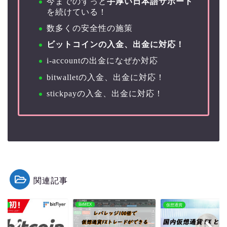
今までのずっと
手厚い日本語サポート
を続けている！
数多くの安全性の施策
ビットコインの入金、出金に対応！
i-accountの出金になぜか対応
bitwalletの入金、出金に対応！
stickpayの入金、出金に対応！
関連記事
BitMEX
通貨
仮想通貨