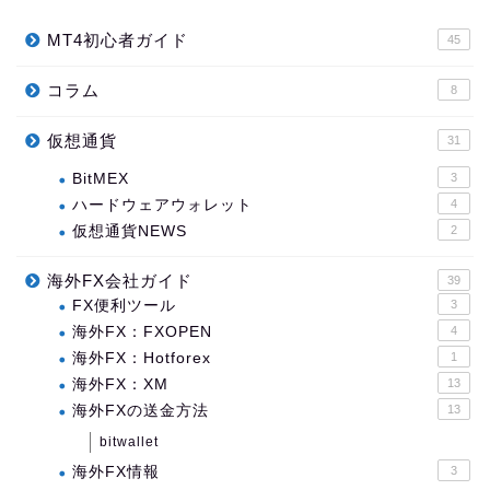
MT4初心者ガイド
45
コラム
8
仮想通貨
31
BitMEX
3
ハードウェアウォレット
4
仮想通貨NEWS
2
海外FX会社ガイド
39
FX便利ツール
3
海外FX：FXOPEN
4
海外FX：Hotforex
1
海外FX：XM
13
海外FXの送金方法
13
bitwallet
海外FX情報
3