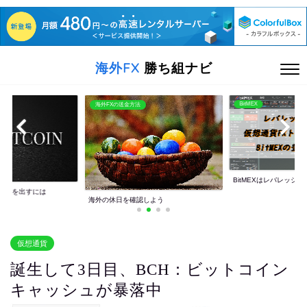
海外FX
勝ち組ナビ
BitMEX
海外FXの送金方法
BitMEXはレバレッジ10
利益を出すには
海外の休日を確認しよう
仮想通貨
誕生して3日目、BCH：ビットコイン
キャッシュが暴落中