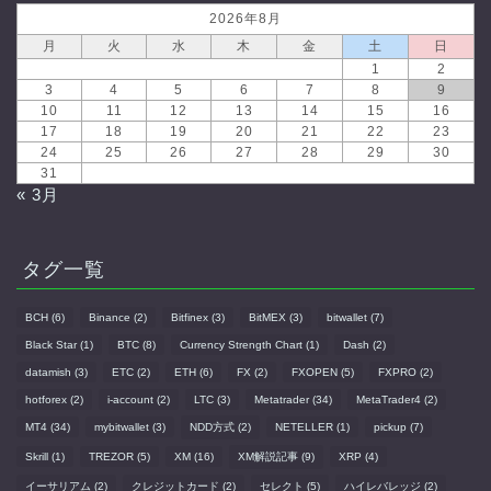
2026年8月
月
火
水
木
金
土
日
1
2
3
4
5
6
7
8
9
10
11
12
13
14
15
16
17
18
19
20
21
22
23
24
25
26
27
28
29
30
31
« 3月
タグ一覧
BCH
(6)
Binance
(2)
Bitfinex
(3)
BitMEX
(3)
bitwallet
(7)
Black Star
(1)
BTC
(8)
Currency Strength Chart
(1)
Dash
(2)
datamish
(3)
ETC
(2)
ETH
(6)
FX
(2)
FXOPEN
(5)
FXPRO
(2)
hotforex
(2)
i-account
(2)
LTC
(3)
Metatrader
(34)
MetaTrader4
(2)
MT4
(34)
mybitwallet
(3)
NDD方式
(2)
NETELLER
(1)
pickup
(7)
Skrill
(1)
TREZOR
(5)
XM
(16)
XM解説記事
(9)
XRP
(4)
イーサリアム
(2)
クレジットカード
(2)
セレクト
(5)
ハイレバレッジ
(2)