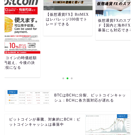
【仮想通貨FX】BitMEX
はレバレッジ100倍でト
仮想通貨FXのスプレ
レードできる
ド【国内と海外FX】
暴落にも対応できる
ットコインの時価総額
2兆円超え、今後の決
の主役になる
BTCはBCHに分裂、ビットコインキャッ
シュ：BCHに各方面対応が遅れる
ビットコインが暴騰、対象的にBCH：ビ
ットコインキャッシュは暴落中