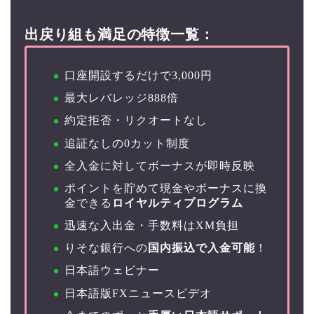
出戻り組も満足の特徴一覧：
口座開設するだけで3,000円
最大レバレッジ
888倍
約定拒否・リクオートなし
追証なしの0カット制度
全入金に対してボーナスが即時反映
ポイントを貯めて現金やボーナスに換
金できる
ロイヤルティプログラム
迅速な入出金・手数料はXM負担
りそな銀行への
国内振込で入金可能
！
日本語ウェビナー
日本語版FXニュースビデオ