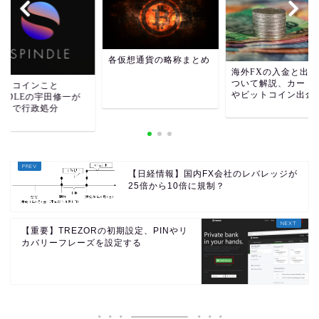
各仮想通貨の略称まとめ
海外FXの入金と出金
ついて解説、カード
クトコインこと
やビットコイン出金
INDLEの宇田修一が
指しで行政処分
【日経情報】国内FX会社のレバレッジが
25倍から10倍に規制？
【重要】TREZORの初期設定、PINやリ
カバリーフレーズを設定する