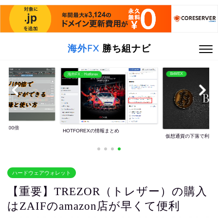
海外FX
勝ち組ナビ
BitMEX
海外FX：Hotforex
ッジ100倍
HOTFOREXの情報まとめ
仮想通貨の下落で利益
ハードウェアウォレット
【重要】TREZOR（トレザー）の購入
はZAIFのamazon店が早くて便利