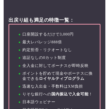
出戻り組も満足の特徴一覧：
口座開設するだけで3,000円
最大レバレッジ
888倍
約定拒否・リクオートなし
追証なしの0カット制度
全入金に対してボーナスが即時反映
ポイントを貯めて現金やボーナスに換
金できる
ロイヤルティプログラム
迅速な入出金・手数料はXM負担
りそな銀行への
国内振込で入金可能
！
日本語ウェビナー