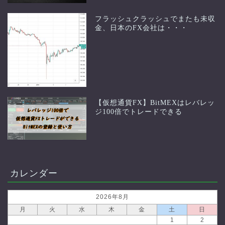
フラッシュクラッシュでまたも未収
金、日本のFX会社は・・・
【仮想通貨FX】BitMEXはレバレッ
ジ100倍でトレードできる
カレンダー
2026年8月
月
火
水
木
金
土
日
1
2