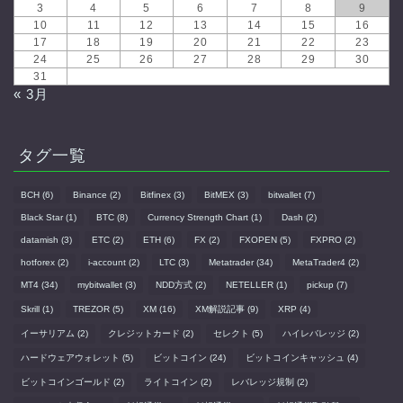
3
4
5
6
7
8
9
10
11
12
13
14
15
16
17
18
19
20
21
22
23
24
25
26
27
28
29
30
31
« 3月
タグ一覧
BCH
(6)
Binance
(2)
Bitfinex
(3)
BitMEX
(3)
bitwallet
(7)
Black Star
(1)
BTC
(8)
Currency Strength Chart
(1)
Dash
(2)
datamish
(3)
ETC
(2)
ETH
(6)
FX
(2)
FXOPEN
(5)
FXPRO
(2)
hotforex
(2)
i-account
(2)
LTC
(3)
Metatrader
(34)
MetaTrader4
(2)
MT4
(34)
mybitwallet
(3)
NDD方式
(2)
NETELLER
(1)
pickup
(7)
Skrill
(1)
TREZOR
(5)
XM
(16)
XM解説記事
(9)
XRP
(4)
イーサリアム
(2)
クレジットカード
(2)
セレクト
(5)
ハイレバレッジ
(2)
ハードウェアウォレット
(5)
ビットコイン
(24)
ビットコインキャッシュ
(4)
ビットコインゴールド
(2)
ライトコイン
(2)
レバレッジ規制
(2)