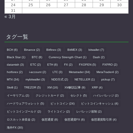
24
25
26
27
28
29
30
31
« 3月
タグ一覧
BCH
(6)
Binance
(2)
Bitfinex
(3)
BitMEX
(3)
bitwallet
(7)
Black Star
(1)
BTC
(8)
Currency Strength Chart
(1)
Dash
(2)
datamish
(3)
ETC
(2)
ETH
(6)
FX
(2)
FXOPEN
(5)
FXPRO
(2)
hotforex
(2)
i-account
(2)
LTC
(3)
Metatrader
(34)
MetaTrader4
(2)
MT4
(34)
mybitwallet
(3)
NDD方式
(2)
NETELLER
(1)
pickup
(7)
Skrill
(1)
TREZOR
(5)
XM
(16)
XM解説記事
(9)
XRP
(4)
イーサリアム
(2)
クレジットカード
(2)
セレクト
(5)
ハイレバレッジ
(2)
ハードウェアウォレット
(5)
ビットコイン
(24)
ビットコインキャッシュ
(4)
ビットコインゴールド
(2)
ライトコイン
(2)
レバレッジ規制
(2)
ロスカット未収金
(2)
仮想通貨
(8)
仮想通貨FX
(6)
仮想通貨取引所
(4)
海外FX
(30)