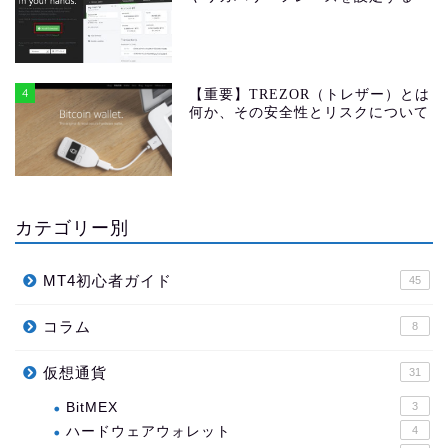
4
【重要】TREZOR（トレザー）とは
何か、その安全性とリスクについて
カテゴリー別
MT4初心者ガイド
45
コラム
8
仮想通貨
31
BitMEX
3
ハードウェアウォレット
4