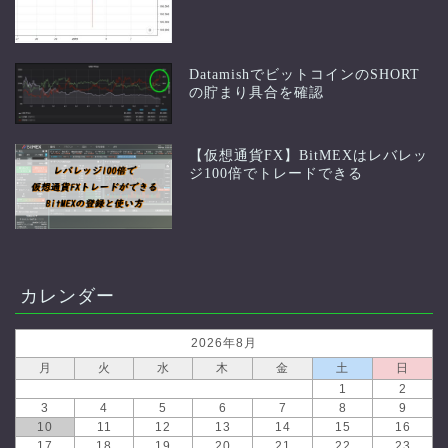
DatamishでビットコインのSHORT
の貯まり具合を確認
【仮想通貨FX】BitMEXはレバレッ
ジ100倍でトレードできる
カレンダー
2026年8月
月
火
水
木
金
土
日
1
2
3
4
5
6
7
8
9
10
11
12
13
14
15
16
17
18
19
20
21
22
23