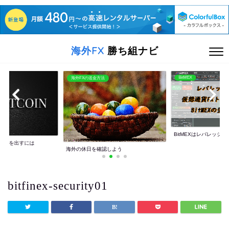
海外FX
勝ち組ナビ
BitMEX
海外FXの送金方法
BitMEXはレバレッジ10
利益を出すには
海外の休日を確認しよう
bitfinex-security01