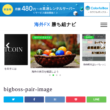
海外FX
勝ち組ナビ
BitMEX
海外FXの送金方法
BitMEXはレバレッジ10
利益を出すには
海外の休日を確認しよう
bigboss-pair-image