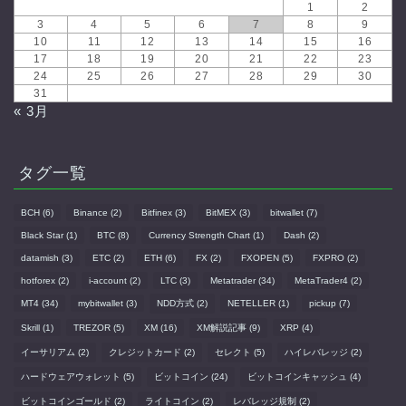
1
2
3
4
5
6
7
8
9
10
11
12
13
14
15
16
17
18
19
20
21
22
23
24
25
26
27
28
29
30
31
« 3月
タグ一覧
BCH
(6)
Binance
(2)
Bitfinex
(3)
BitMEX
(3)
bitwallet
(7)
Black Star
(1)
BTC
(8)
Currency Strength Chart
(1)
Dash
(2)
datamish
(3)
ETC
(2)
ETH
(6)
FX
(2)
FXOPEN
(5)
FXPRO
(2)
hotforex
(2)
i-account
(2)
LTC
(3)
Metatrader
(34)
MetaTrader4
(2)
MT4
(34)
mybitwallet
(3)
NDD方式
(2)
NETELLER
(1)
pickup
(7)
Skrill
(1)
TREZOR
(5)
XM
(16)
XM解説記事
(9)
XRP
(4)
イーサリアム
(2)
クレジットカード
(2)
セレクト
(5)
ハイレバレッジ
(2)
ハードウェアウォレット
(5)
ビットコイン
(24)
ビットコインキャッシュ
(4)
ビットコインゴールド
(2)
ライトコイン
(2)
レバレッジ規制
(2)