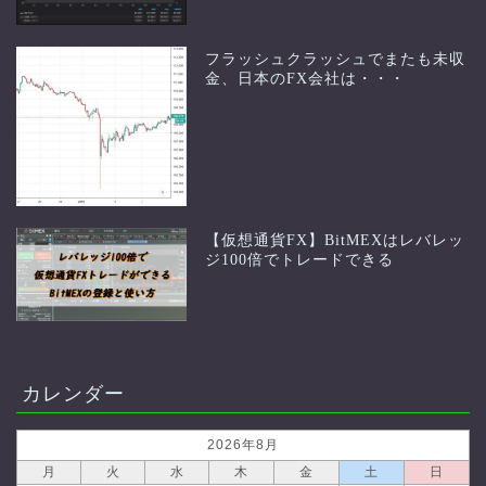
フラッシュクラッシュでまたも未収
金、日本のFX会社は・・・
【仮想通貨FX】BitMEXはレバレッ
ジ100倍でトレードできる
カレンダー
2026年8月
月
火
水
木
金
土
日