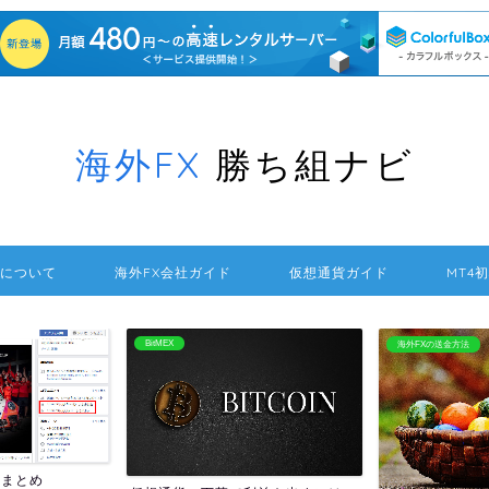
海外FX
勝ち組ナビ
について
海外FX会社ガイド
仮想通貨ガイド
MT4
BitMEX
海外FXの送金方法
報まとめ