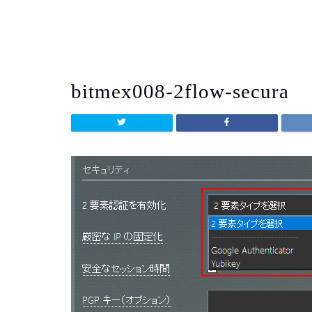
よう
bitmex008-2flow-secura