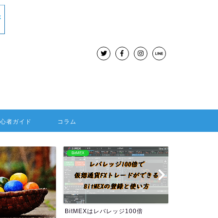
初心者ガイド
コラム
BitMEX
海外FX：Hotforex
BitMEXはレバレッジ100倍
HOTFORE