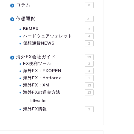
コラム
8
仮想通貨
31
BitMEX
3
ハードウェアウォレット
4
仮想通貨NEWS
2
海外FX会社ガイド
39
FX便利ツール
3
海外FX：FXOPEN
4
海外FX：Hotforex
1
海外FX：XM
13
海外FXの送金方法
13
bitwallet
海外FX情報
3