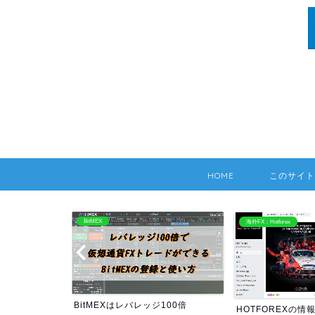
HOME
このサイト
BitMEX
海外FX：Hotforex
BitMEXはレバレッジ100倍
HOTFOREXの情