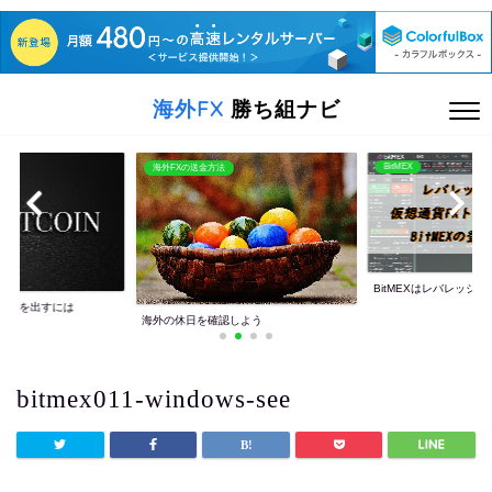
海外FX
勝ち組ナビ
BitMEX
海外FXの送金方法
海
BitMEXはレバレッジ100倍
HO
海外の休日を確認しよう
bitmex011-windows-see