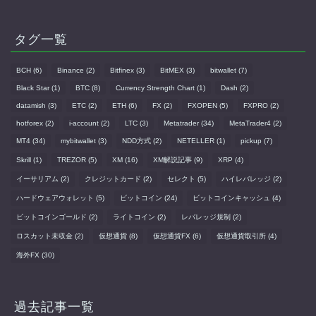
タグ一覧
BCH
(6)
Binance
(2)
Bitfinex
(3)
BitMEX
(3)
bitwallet
(7)
Black Star
(1)
BTC
(8)
Currency Strength Chart
(1)
Dash
(2)
datamish
(3)
ETC
(2)
ETH
(6)
FX
(2)
FXOPEN
(5)
FXPRO
(2)
hotforex
(2)
i-account
(2)
LTC
(3)
Metatrader
(34)
MetaTrader4
(2)
MT4
(34)
mybitwallet
(3)
NDD方式
(2)
NETELLER
(1)
pickup
(7)
Skrill
(1)
TREZOR
(5)
XM
(16)
XM解説記事
(9)
XRP
(4)
イーサリアム
(2)
クレジットカード
(2)
セレクト
(5)
ハイレバレッジ
(2)
ハードウェアウォレット
(5)
ビットコイン
(24)
ビットコインキャッシュ
(4)
ビットコインゴールド
(2)
ライトコイン
(2)
レバレッジ規制
(2)
ロスカット未収金
(2)
仮想通貨
(8)
仮想通貨FX
(6)
仮想通貨取引所
(4)
海外FX
(30)
過去記事一覧