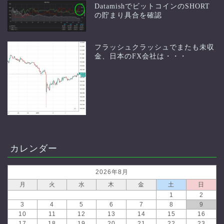
DatamishでビットコインのSHORT
の貯まり具合を確認
フラッシュクラッシュでまたも未収
金、日本のFX会社は・・・
カレンダー
2026年8月
月
火
水
木
金
土
日
1
2
3
4
5
6
7
8
9
10
11
12
13
14
15
16
17
18
19
20
21
22
23