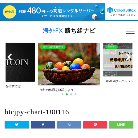
海外FX
勝ち組ナビ
BitMEX
海外FXの送金方法
BitMEXはレバレッジ10
利益を出すには
海外の休日を確認しよう
btcjpy-chart-180116