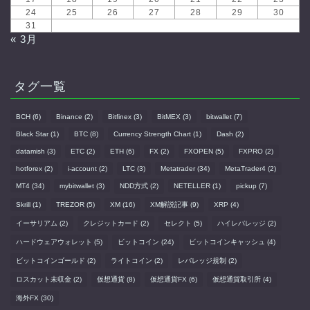
24
25
26
27
28
29
30
31
« 3月
タグ一覧
BCH
(6)
Binance
(2)
Bitfinex
(3)
BitMEX
(3)
bitwallet
(7)
Black Star
(1)
BTC
(8)
Currency Strength Chart
(1)
Dash
(2)
datamish
(3)
ETC
(2)
ETH
(6)
FX
(2)
FXOPEN
(5)
FXPRO
(2)
hotforex
(2)
i-account
(2)
LTC
(3)
Metatrader
(34)
MetaTrader4
(2)
MT4
(34)
mybitwallet
(3)
NDD方式
(2)
NETELLER
(1)
pickup
(7)
Skrill
(1)
TREZOR
(5)
XM
(16)
XM解説記事
(9)
XRP
(4)
イーサリアム
(2)
クレジットカード
(2)
セレクト
(5)
ハイレバレッジ
(2)
ハードウェアウォレット
(5)
ビットコイン
(24)
ビットコインキャッシュ
(4)
ビットコインゴールド
(2)
ライトコイン
(2)
レバレッジ規制
(2)
ロスカット未収金
(2)
仮想通貨
(8)
仮想通貨FX
(6)
仮想通貨取引所
(4)
海外FX
(30)