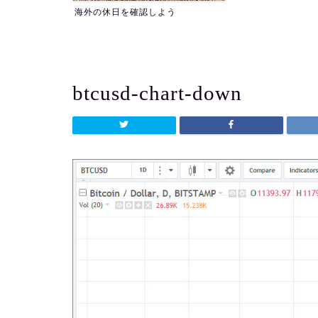
よう
btcusd-chart-down