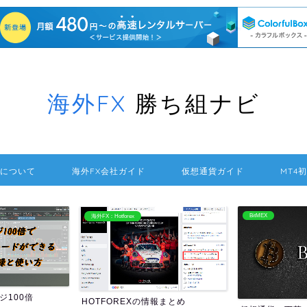
海外FX
勝ち組ナビ
について
海外FX会社ガイド
仮想通貨ガイド
MT4
BitMEX
海外FXの送金方法
報まとめ