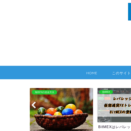
HOME
このサイト
BitMEX
海外FX：Hotforex
BitMEXはレバレッジ100倍
HOTFOREXの情