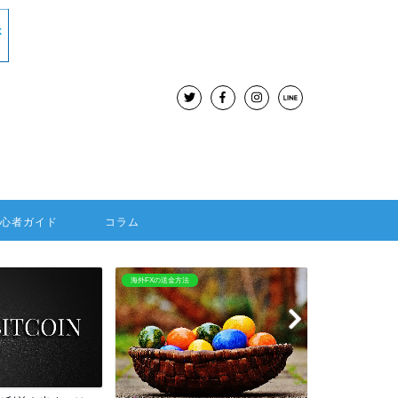
初心者ガイド
コラム
BitMEX
海外FX：Hotforex
BitMEXはレバレッジ100倍
HOTFORE