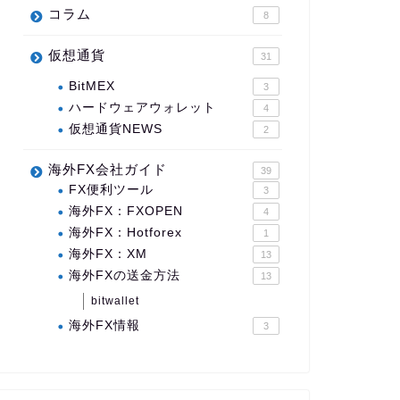
コラム
8
仮想通貨
31
BitMEX
3
ハードウェアウォレット
4
仮想通貨NEWS
2
海外FX会社ガイド
39
FX便利ツール
3
海外FX：FXOPEN
4
海外FX：Hotforex
1
海外FX：XM
13
海外FXの送金方法
13
bitwallet
海外FX情報
3