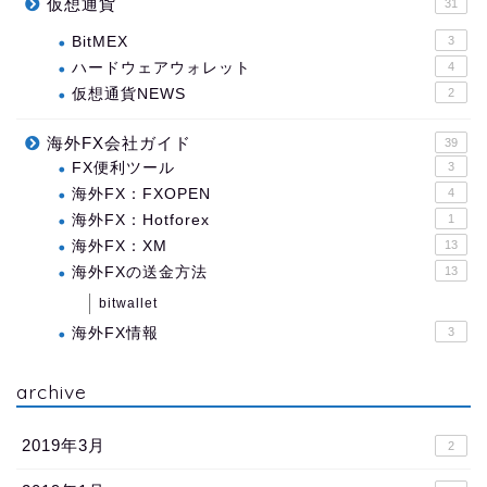
仮想通貨
31
BitMEX
3
ハードウェアウォレット
4
仮想通貨NEWS
2
海外FX会社ガイド
39
FX便利ツール
3
海外FX：FXOPEN
4
海外FX：Hotforex
1
海外FX：XM
13
海外FXの送金方法
13
bitwallet
海外FX情報
3
archive
2019年3月
2