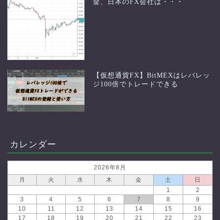
金、日本のFX会社は・・・
【仮想通貨FX】BitMEXはレバレッ
ジ100倍でトレードできる
カレンダー
2026年8月
月
火
水
木
金
土
日
1
2
3
4
5
6
7
8
9
10
11
12
13
14
15
16
17
18
19
20
21
22
23