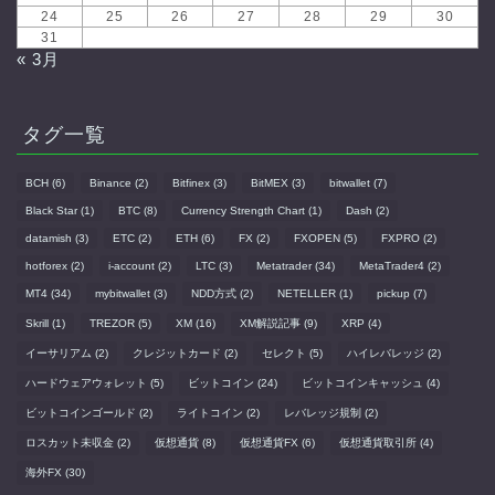
24
25
26
27
28
29
30
31
« 3月
タグ一覧
BCH
(6)
Binance
(2)
Bitfinex
(3)
BitMEX
(3)
bitwallet
(7)
Black Star
(1)
BTC
(8)
Currency Strength Chart
(1)
Dash
(2)
datamish
(3)
ETC
(2)
ETH
(6)
FX
(2)
FXOPEN
(5)
FXPRO
(2)
hotforex
(2)
i-account
(2)
LTC
(3)
Metatrader
(34)
MetaTrader4
(2)
MT4
(34)
mybitwallet
(3)
NDD方式
(2)
NETELLER
(1)
pickup
(7)
Skrill
(1)
TREZOR
(5)
XM
(16)
XM解説記事
(9)
XRP
(4)
イーサリアム
(2)
クレジットカード
(2)
セレクト
(5)
ハイレバレッジ
(2)
ハードウェアウォレット
(5)
ビットコイン
(24)
ビットコインキャッシュ
(4)
ビットコインゴールド
(2)
ライトコイン
(2)
レバレッジ規制
(2)
ロスカット未収金
(2)
仮想通貨
(8)
仮想通貨FX
(6)
仮想通貨取引所
(4)
海外FX
(30)