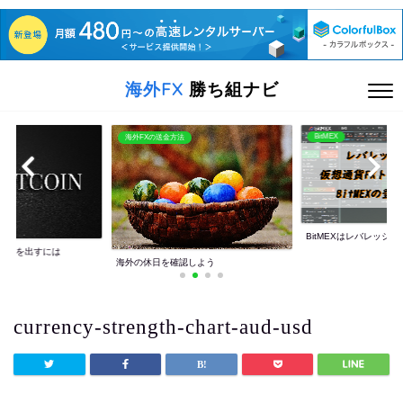
海外FX
勝ち組ナビ
BitMEX
海外FXの送金方法
BitMEXはレバレッジ10
利益を出すには
海外の休日を確認しよう
currency-strength-chart-aud-usd