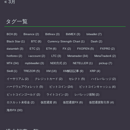
« 3月
タグ一覧
BCH
(6)
Binance
(2)
Bitfinex
(3)
BitMEX
(3)
bitwallet
(7)
Black Star
(1)
BTC
(8)
Currency Strength Chart
(1)
Dash
(2)
datamish
(3)
ETC
(2)
ETH
(6)
FX
(2)
FXOPEN
(5)
FXPRO
(2)
hotforex
(2)
i-account
(2)
LTC
(3)
Metatrader
(34)
MetaTrader4
(2)
MT4
(34)
mybitwallet
(3)
NDD方式
(2)
NETELLER
(1)
pickup
(7)
Skrill
(1)
TREZOR
(5)
XM
(16)
XM解説記事
(9)
XRP
(4)
イーサリアム
(2)
クレジットカード
(2)
セレクト
(5)
ハイレバレッジ
(2)
ハードウェアウォレット
(5)
ビットコイン
(24)
ビットコインキャッシュ
(4)
ビットコインゴールド
(2)
ライトコイン
(2)
レバレッジ規制
(2)
ロスカット未収金
(2)
仮想通貨
(8)
仮想通貨FX
(6)
仮想通貨取引所
(4)
海外FX
(30)