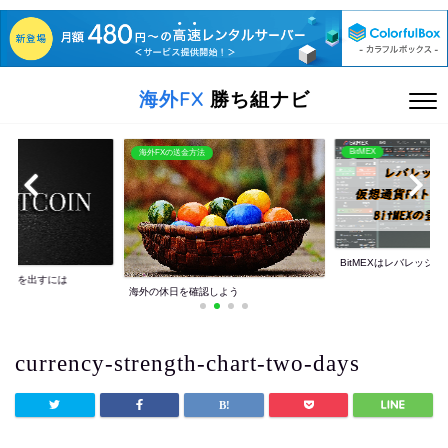
海外FX
勝ち組ナビ
BitMEX
海外FXの送金方法
BitMEXはレバレッジ10
利益を出すには
海外の休日を確認しよう
currency-strength-chart-two-days