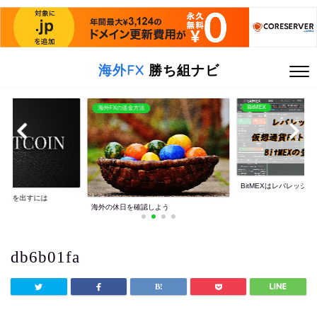
海外FX
勝ち組ナビ
BitMEX
海外FXの送金方法
BitMEXはレバレッジ10
利益を出すには
海外の休日を確認しよう
db6b01fa