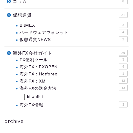
コラム
8
仮想通貨
31
BitMEX
3
ハードウェアウォレット
4
仮想通貨NEWS
2
海外FX会社ガイド
39
FX便利ツール
3
海外FX：FXOPEN
4
海外FX：Hotforex
1
海外FX：XM
13
海外FXの送金方法
13
bitwallet
海外FX情報
3
archive