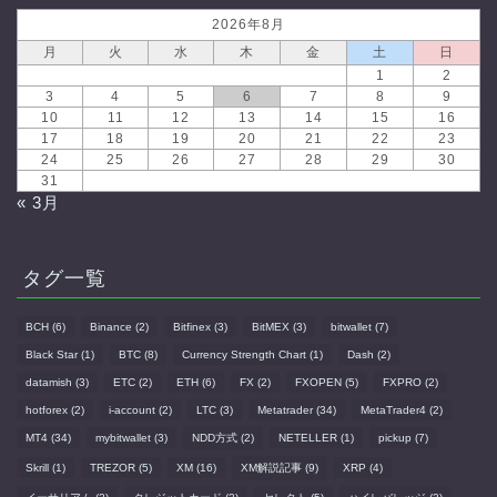
2026年8月
月
火
水
木
金
土
日
1
2
3
4
5
6
7
8
9
10
11
12
13
14
15
16
17
18
19
20
21
22
23
24
25
26
27
28
29
30
31
« 3月
タグ一覧
BCH
(6)
Binance
(2)
Bitfinex
(3)
BitMEX
(3)
bitwallet
(7)
Black Star
(1)
BTC
(8)
Currency Strength Chart
(1)
Dash
(2)
datamish
(3)
ETC
(2)
ETH
(6)
FX
(2)
FXOPEN
(5)
FXPRO
(2)
hotforex
(2)
i-account
(2)
LTC
(3)
Metatrader
(34)
MetaTrader4
(2)
MT4
(34)
mybitwallet
(3)
NDD方式
(2)
NETELLER
(1)
pickup
(7)
Skrill
(1)
TREZOR
(5)
XM
(16)
XM解説記事
(9)
XRP
(4)