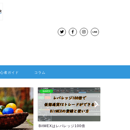
初心者ガイド
コラム
BitMEX
海外FX：Hotforex
BitMEXはレバレッジ100倍
HOTFORE