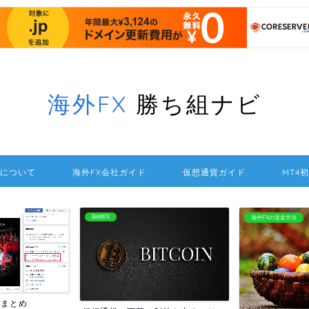
海外FX
勝ち組ナビ
について
海外FX会社ガイド
仮想通貨ガイド
MT4
BitMEX
海外FXの送金方法
報まとめ