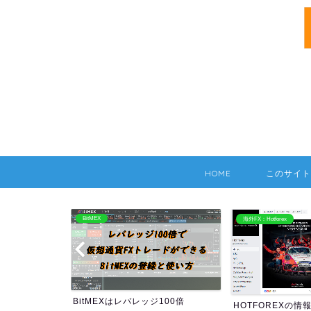
HOME
このサイト
BitMEX
海外FX：Hotforex
BitMEXはレバレッジ100倍
HOTFOREXの情