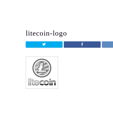
よう
litecoin-logo