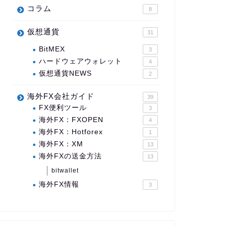
コラム
8
仮想通貨
31
BitMEX
3
ハードウェアウォレット
4
仮想通貨NEWS
2
海外FX会社ガイド
39
FX便利ツール
3
海外FX：FXOPEN
4
海外FX：Hotforex
1
海外FX：XM
13
海外FXの送金方法
13
bitwallet
海外FX情報
3