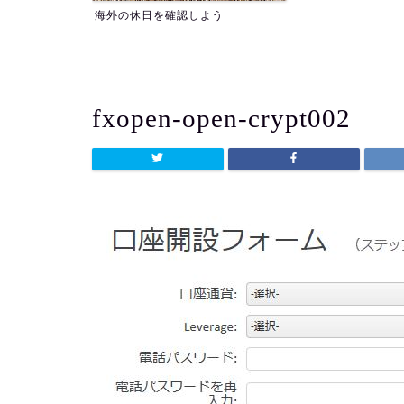
よう
fxopen-open-crypt002