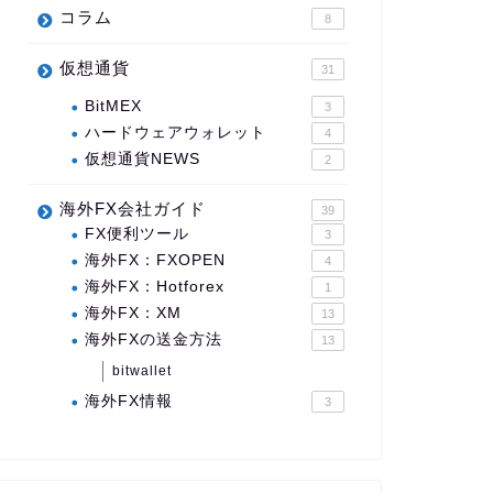
コラム
8
仮想通貨
31
BitMEX
3
ハードウェアウォレット
4
仮想通貨NEWS
2
海外FX会社ガイド
39
FX便利ツール
3
海外FX：FXOPEN
4
海外FX：Hotforex
1
海外FX：XM
13
海外FXの送金方法
13
bitwallet
海外FX情報
3