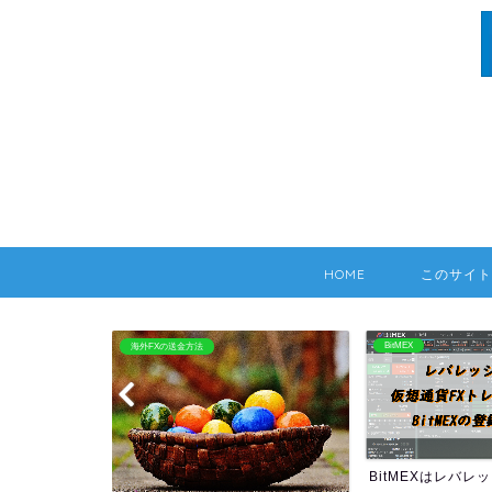
HOME
このサイト
BitMEX
海外FX：Hotforex
BitMEXはレバレッジ100倍
HOTFOREXの情