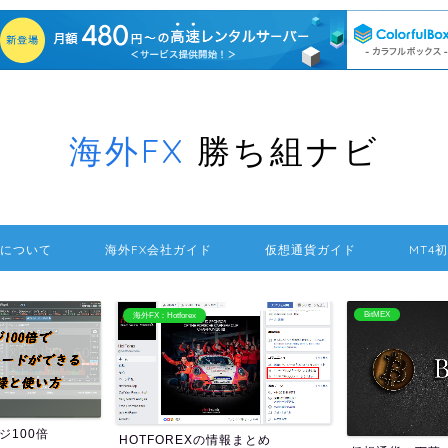
海外FX
勝ち組ナビ
について
海外FX会社ガイド
仮想通貨ガイド
MT4
BitMEX
海外FXの送金方法
報まとめ