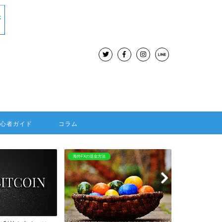
初心者ガイド
コラム
BitMEX
海外FX：Hotforex
BitMEXはレバレッジ100倍
HOTFORE