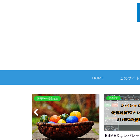
HOME
このサイト
BitMEX
海外FX：Hotforex
BitMEXはレバレッジ100倍
HOTFOREXの情