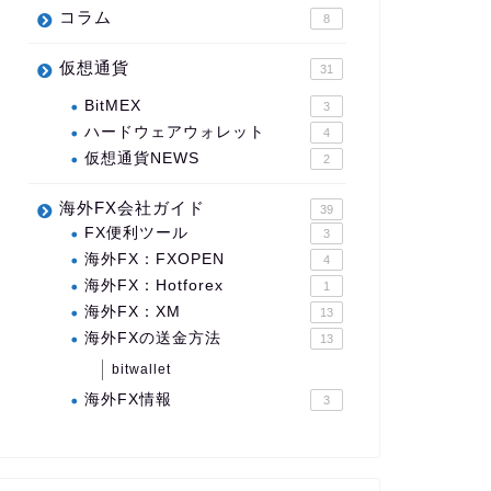
コラム
8
仮想通貨
31
BitMEX
3
ハードウェアウォレット
4
仮想通貨NEWS
2
海外FX会社ガイド
39
FX便利ツール
3
海外FX：FXOPEN
4
海外FX：Hotforex
1
海外FX：XM
13
海外FXの送金方法
13
bitwallet
海外FX情報
3