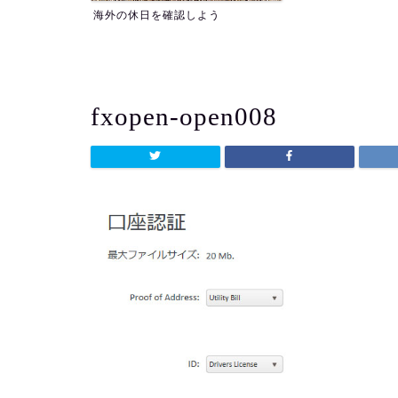
よう
fxopen-open008