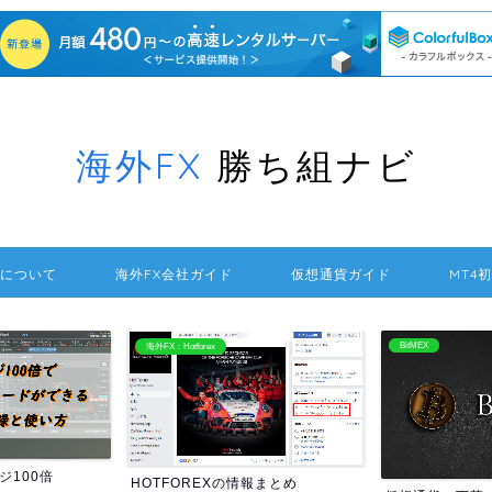
海外FX
勝ち組ナビ
について
海外FX会社ガイド
仮想通貨ガイド
MT4
BitMEX
海外FXの送金方法
報まとめ