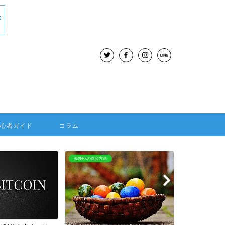
初心者ガイド
コラム
BitMEX
海外FX：Hotforex
BitMEXはレバレッジ100倍
HOTFORE