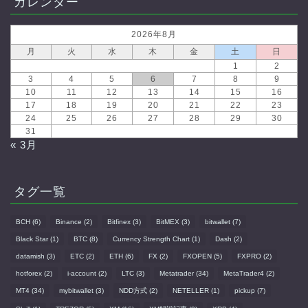
カレンダー
2026年8月
月
火
水
木
金
土
日
1
2
3
4
5
6
7
8
9
10
11
12
13
14
15
16
17
18
19
20
21
22
23
24
25
26
27
28
29
30
31
« 3月
タグ一覧
BCH
(6)
Binance
(2)
Bitfinex
(3)
BitMEX
(3)
bitwallet
(7)
Black Star
(1)
BTC
(8)
Currency Strength Chart
(1)
Dash
(2)
datamish
(3)
ETC
(2)
ETH
(6)
FX
(2)
FXOPEN
(5)
FXPRO
(2)
hotforex
(2)
i-account
(2)
LTC
(3)
Metatrader
(34)
MetaTrader4
(2)
MT4
(34)
mybitwallet
(3)
NDD方式
(2)
NETELLER
(1)
pickup
(7)