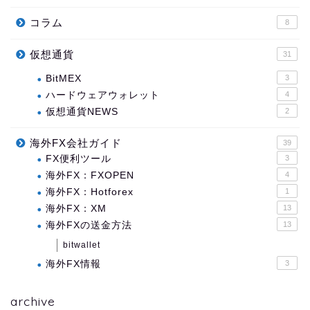
コラム
8
仮想通貨
31
BitMEX
3
ハードウェアウォレット
4
仮想通貨NEWS
2
海外FX会社ガイド
39
FX便利ツール
3
海外FX：FXOPEN
4
海外FX：Hotforex
1
海外FX：XM
13
海外FXの送金方法
13
bitwallet
海外FX情報
3
archive