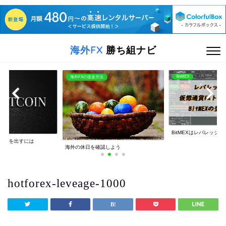
海外FX
勝ち組ナビ
BitMEX
海外FXの送金方法
BitMEXはレバレッジ10
利益を出すには
海外の休日を確認しよう
hotforex-leveage-1000