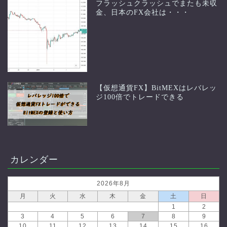
フラッシュクラッシュでまたも未収
金、日本のFX会社は・・・
【仮想通貨FX】BitMEXはレバレッ
ジ100倍でトレードできる
カレンダー
2026年8月
月
火
水
木
金
土
日
1
2
3
4
5
6
7
8
9
10
11
12
13
14
15
16