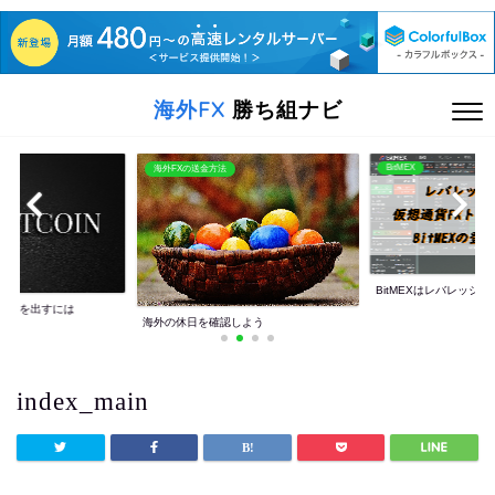
海外FX
勝ち組ナビ
BitMEX
海外FXの送金方法
BitMEXはレバレッジ10
利益を出すには
海外の休日を確認しよう
index_main