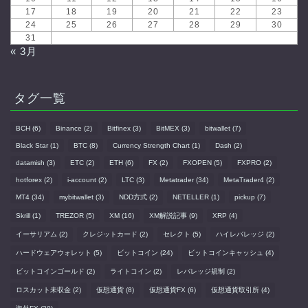
17
18
19
20
21
22
23
24
25
26
27
28
29
30
31
« 3月
タグ一覧
BCH
(6)
Binance
(2)
Bitfinex
(3)
BitMEX
(3)
bitwallet
(7)
Black Star
(1)
BTC
(8)
Currency Strength Chart
(1)
Dash
(2)
datamish
(3)
ETC
(2)
ETH
(6)
FX
(2)
FXOPEN
(5)
FXPRO
(2)
hotforex
(2)
i-account
(2)
LTC
(3)
Metatrader
(34)
MetaTrader4
(2)
MT4
(34)
mybitwallet
(3)
NDD方式
(2)
NETELLER
(1)
pickup
(7)
Skrill
(1)
TREZOR
(5)
XM
(16)
XM解説記事
(9)
XRP
(4)
イーサリアム
(2)
クレジットカード
(2)
セレクト
(5)
ハイレバレッジ
(2)
ハードウェアウォレット
(5)
ビットコイン
(24)
ビットコインキャッシュ
(4)
ビットコインゴールド
(2)
ライトコイン
(2)
レバレッジ規制
(2)
ロスカット未収金
(2)
仮想通貨
(8)
仮想通貨FX
(6)
仮想通貨取引所
(4)