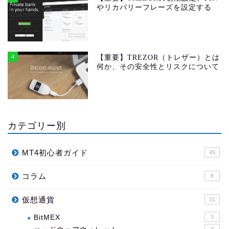
やリカバリーフレーズを設定する
4
【重要】TREZOR（トレザー）とは
何か、その安全性とリスクについて
カテゴリー別
MT4初心者ガイド
45
コラム
8
仮想通貨
31
BitMEX
3