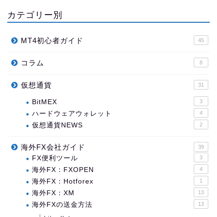
カテゴリー別
MT4初心者ガイド
45
コラム
8
仮想通貨
31
BitMEX
3
ハードウェアウォレット
4
仮想通貨NEWS
2
海外FX会社ガイド
39
FX便利ツール
3
海外FX：FXOPEN
4
海外FX：Hotforex
1
海外FX：XM
13
海外FXの送金方法
13