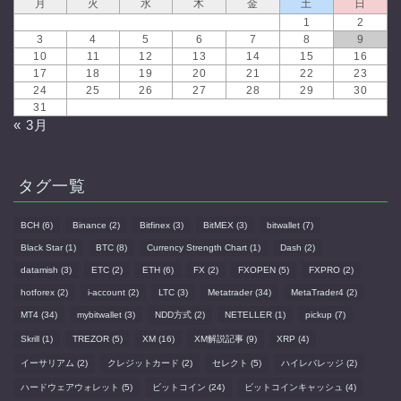
月
火
水
木
金
土
日
1
2
3
4
5
6
7
8
9
10
11
12
13
14
15
16
17
18
19
20
21
22
23
24
25
26
27
28
29
30
31
« 3月
タグ一覧
BCH
(6)
Binance
(2)
Bitfinex
(3)
BitMEX
(3)
bitwallet
(7)
Black Star
(1)
BTC
(8)
Currency Strength Chart
(1)
Dash
(2)
datamish
(3)
ETC
(2)
ETH
(6)
FX
(2)
FXOPEN
(5)
FXPRO
(2)
hotforex
(2)
i-account
(2)
LTC
(3)
Metatrader
(34)
MetaTrader4
(2)
MT4
(34)
mybitwallet
(3)
NDD方式
(2)
NETELLER
(1)
pickup
(7)
Skrill
(1)
TREZOR
(5)
XM
(16)
XM解説記事
(9)
XRP
(4)
イーサリアム
(2)
クレジットカード
(2)
セレクト
(5)
ハイレバレッジ
(2)
ハードウェアウォレット
(5)
ビットコイン
(24)
ビットコインキャッシュ
(4)