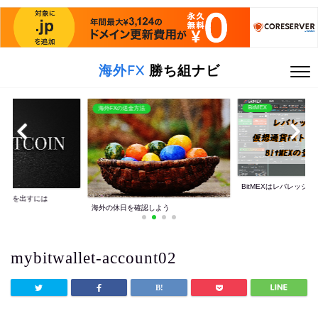
海外FX
勝ち組ナビ
BitMEX
海外FXの送金方法
BitMEXはレバレッジ10
利益を出すには
海外の休日を確認しよう
mybitwallet-account02