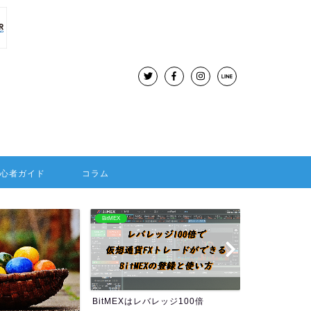
初心者ガイド
コラム
BitMEX
海外FX：Hotforex
BitMEXはレバレッジ100倍
HOTFORE