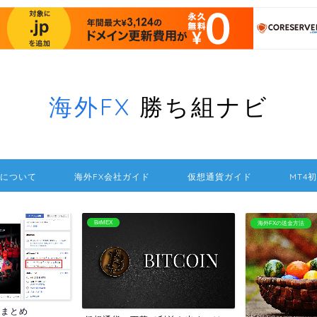
海外FX
勝ち組ナビ
について
海外FX会社ガイド
仮想通貨ガイド
MT4
BitMEX
海外FXの送金方法
報まとめ