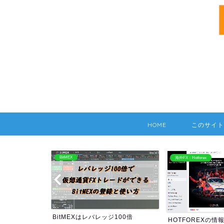
HOME
このサイト
BitMEX
海外FX：Hotforex
BitMEXはレバレッジ100倍
HOTFOREXの情