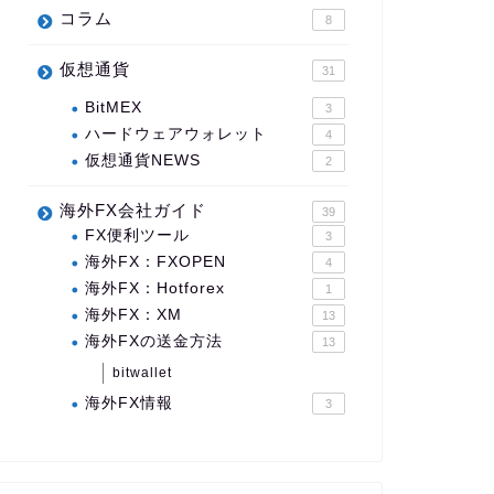
コラム
8
仮想通貨
31
BitMEX
3
ハードウェアウォレット
4
仮想通貨NEWS
2
海外FX会社ガイド
39
FX便利ツール
3
海外FX：FXOPEN
4
海外FX：Hotforex
1
海外FX：XM
13
海外FXの送金方法
13
bitwallet
海外FX情報
3