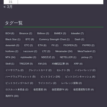
31
« 3月
タグ一覧
BCH
(6)
Binance
(2)
Bitfinex
(3)
BitMEX
(3)
bitwallet
(7)
Black Star
(1)
BTC
(8)
Currency Strength Chart
(1)
Dash
(2)
datamish
(3)
ETC
(2)
ETH
(6)
FX
(2)
FXOPEN
(5)
FXPRO
(2)
hotforex
(2)
i-account
(2)
LTC
(3)
Metatrader
(34)
MetaTrader4
(2)
MT4
(34)
mybitwallet
(3)
NDD方式
(2)
NETELLER
(1)
pickup
(7)
Skrill
(1)
TREZOR
(5)
XM
(16)
XM解説記事
(9)
XRP
(4)
イーサリアム
(2)
クレジットカード
(2)
セレクト
(5)
ハイレバレッジ
(2)
ハードウェアウォレット
(5)
ビットコイン
(24)
ビットコインキャッシュ
(4)
ビットコインゴールド
(2)
ライトコイン
(2)
レバレッジ規制
(2)
ロスカット未収金
(2)
仮想通貨
(8)
仮想通貨FX
(6)
仮想通貨取引所
(4)
海外FX
(30)