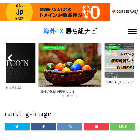
海外FX
勝ち組ナビ
BitMEX
海外FXの送金方法
BitMEXはレバレッジ10
利益を出すには
海外の休日を確認しよう
ranking-image