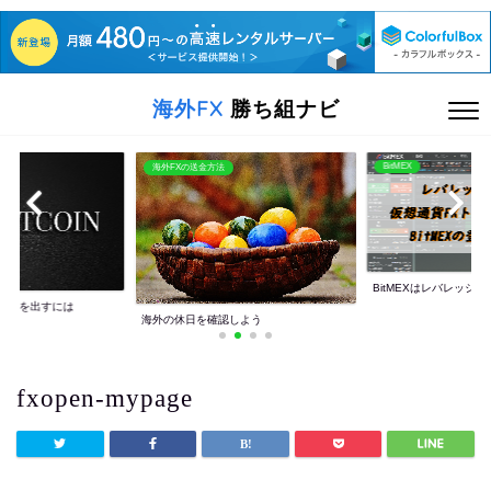
海外FX
勝ち組ナビ
BitMEX
海外FXの送金方法
BitMEXはレバレッジ10
利益を出すには
海外の休日を確認しよう
fxopen-mypage