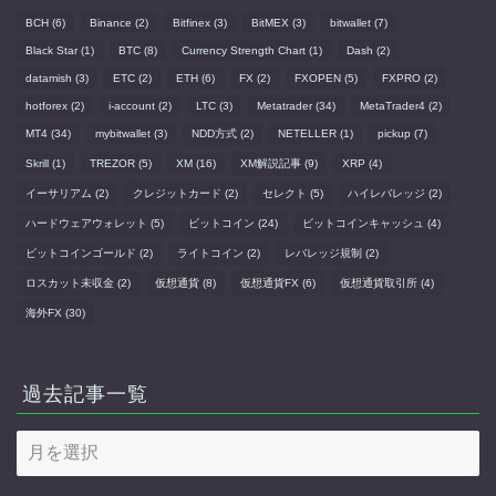
BCH
(6)
Binance
(2)
Bitfinex
(3)
BitMEX
(3)
bitwallet
(7)
Black Star
(1)
BTC
(8)
Currency Strength Chart
(1)
Dash
(2)
datamish
(3)
ETC
(2)
ETH
(6)
FX
(2)
FXOPEN
(5)
FXPRO
(2)
hotforex
(2)
i-account
(2)
LTC
(3)
Metatrader
(34)
MetaTrader4
(2)
MT4
(34)
mybitwallet
(3)
NDD方式
(2)
NETELLER
(1)
pickup
(7)
Skrill
(1)
TREZOR
(5)
XM
(16)
XM解説記事
(9)
XRP
(4)
イーサリアム
(2)
クレジットカード
(2)
セレクト
(5)
ハイレバレッジ
(2)
ハードウェアウォレット
(5)
ビットコイン
(24)
ビットコインキャッシュ
(4)
ビットコインゴールド
(2)
ライトコイン
(2)
レバレッジ規制
(2)
ロスカット未収金
(2)
仮想通貨
(8)
仮想通貨FX
(6)
仮想通貨取引所
(4)
海外FX
(30)
過去記事一覧
過
去
記