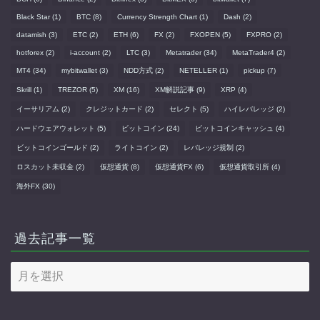
Black Star
(1)
BTC
(8)
Currency Strength Chart
(1)
Dash
(2)
datamish
(3)
ETC
(2)
ETH
(6)
FX
(2)
FXOPEN
(5)
FXPRO
(2)
hotforex
(2)
i-account
(2)
LTC
(3)
Metatrader
(34)
MetaTrader4
(2)
MT4
(34)
mybitwallet
(3)
NDD方式
(2)
NETELLER
(1)
pickup
(7)
Skrill
(1)
TREZOR
(5)
XM
(16)
XM解説記事
(9)
XRP
(4)
イーサリアム
(2)
クレジットカード
(2)
セレクト
(5)
ハイレバレッジ
(2)
ハードウェアウォレット
(5)
ビットコイン
(24)
ビットコインキャッシュ
(4)
ビットコインゴールド
(2)
ライトコイン
(2)
レバレッジ規制
(2)
ロスカット未収金
(2)
仮想通貨
(8)
仮想通貨FX
(6)
仮想通貨取引所
(4)
海外FX
(30)
過去記事一覧
過
去
記
事