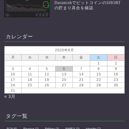
DatamishでビットコインのSHORT
の貯まり具合を確認
カレンダー
2026年8月
月
火
水
木
金
土
日
1
2
3
4
5
6
7
8
9
10
11
12
13
14
15
16
17
18
19
20
21
22
23
24
25
26
27
28
29
30
31
« 3月
タグ一覧
BCH
(6)
Binance
(2)
Bitfinex
(3)
BitMEX
(3)
bitwallet
(7)