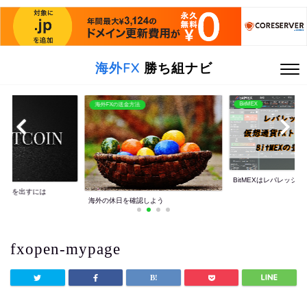
海外FX
勝ち組ナビ
BitMEX
海外FXの送金方法
BitMEXはレバレッジ10
利益を出すには
海外の休日を確認しよう
fxopen-mypage