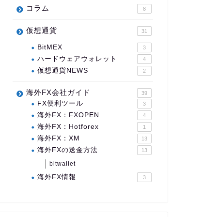
コラム
8
仮想通貨
31
BitMEX
3
ハードウェアウォレット
4
仮想通貨NEWS
2
海外FX会社ガイド
39
FX便利ツール
3
海外FX：FXOPEN
4
海外FX：Hotforex
1
海外FX：XM
13
海外FXの送金方法
13
bitwallet
海外FX情報
3