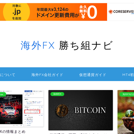
海外FX
勝ち組ナビ
について
海外FX会社ガイド
仮想通貨ガイド
MT4
BitMEX
海外FXの送金方法
報まとめ