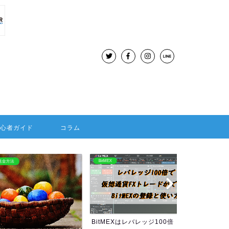
初心者ガイド
コラム
BitMEX
海外FX：Hotforex
BitMEXはレバレッジ100倍
HOTFORE