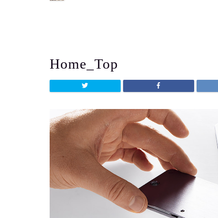
よう
Home_Top