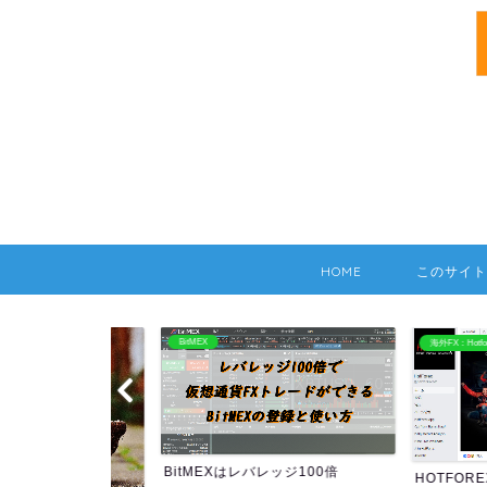
HOME
このサイト
BitMEX
海外FX：Hotforex
BitMEXはレバレッジ100倍
HOTFOREXの情