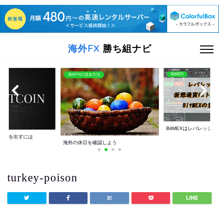
海外FX
勝ち組ナビ
BitMEX
海外FXの送金方法
BitMEXはレバレッジ10
利益を出すには
海外の休日を確認しよう
turkey-poison