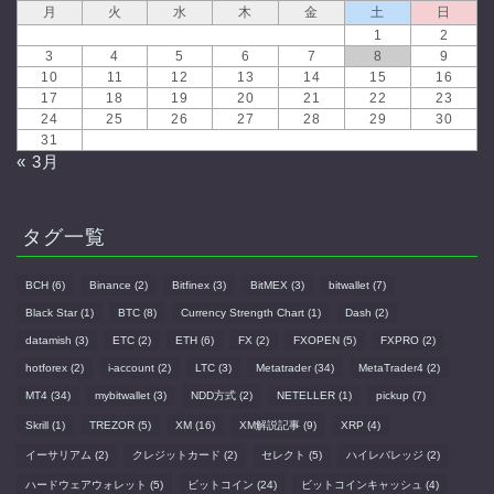
月
火
水
木
金
土
日
1
2
3
4
5
6
7
8
9
10
11
12
13
14
15
16
17
18
19
20
21
22
23
24
25
26
27
28
29
30
31
« 3月
タグ一覧
BCH
(6)
Binance
(2)
Bitfinex
(3)
BitMEX
(3)
bitwallet
(7)
Black Star
(1)
BTC
(8)
Currency Strength Chart
(1)
Dash
(2)
datamish
(3)
ETC
(2)
ETH
(6)
FX
(2)
FXOPEN
(5)
FXPRO
(2)
hotforex
(2)
i-account
(2)
LTC
(3)
Metatrader
(34)
MetaTrader4
(2)
MT4
(34)
mybitwallet
(3)
NDD方式
(2)
NETELLER
(1)
pickup
(7)
Skrill
(1)
TREZOR
(5)
XM
(16)
XM解説記事
(9)
XRP
(4)
イーサリアム
(2)
クレジットカード
(2)
セレクト
(5)
ハイレバレッジ
(2)
ハードウェアウォレット
(5)
ビットコイン
(24)
ビットコインキャッシュ
(4)