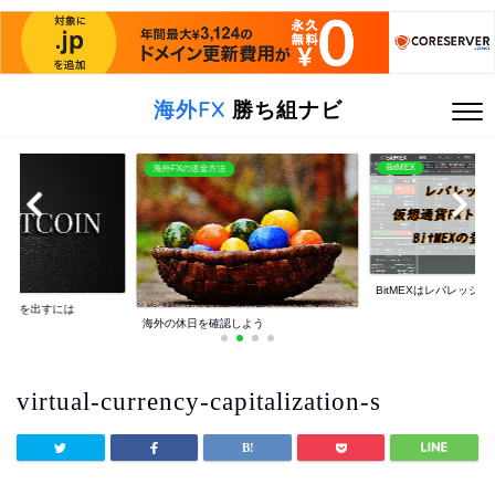
海外FX
勝ち組ナビ
BitMEX
海外FXの送金方法
BitMEXはレバレッジ10
利益を出すには
海外の休日を確認しよう
virtual-currency-capitalization-s