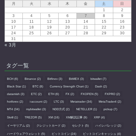
月
火
水
木
金
土
日
1
2
3
4
5
6
7
8
9
10
11
12
13
14
15
16
17
18
19
20
21
22
23
24
25
26
27
28
29
30
31
« 3月
タグ一覧
BCH
(6)
Binance
(2)
Bitfinex
(3)
BitMEX
(3)
bitwallet
(7)
Black Star
(1)
BTC
(8)
Currency Strength Chart
(1)
Dash
(2)
datamish
(3)
ETC
(2)
ETH
(6)
FX
(2)
FXOPEN
(5)
FXPRO
(2)
hotforex
(2)
i-account
(2)
LTC
(3)
Metatrader
(34)
MetaTrader4
(2)
MT4
(34)
mybitwallet
(3)
NDD方式
(2)
NETELLER
(1)
pickup
(7)
Skrill
(1)
TREZOR
(5)
XM
(16)
XM解説記事
(9)
XRP
(4)
イーサリアム
(2)
クレジットカード
(2)
セレクト
(5)
ハイレバレッジ
(2)
ハードウェアウォレット
(5)
ビットコイン
(24)
ビットコインキャッシュ
(4)