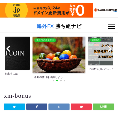
海外FX
勝ち組ナビ
BitMEX
海外FXの送金方法
BitMEXはレバレッジ10
利益を出すには
海外の休日を確認しよう
xm-bonus