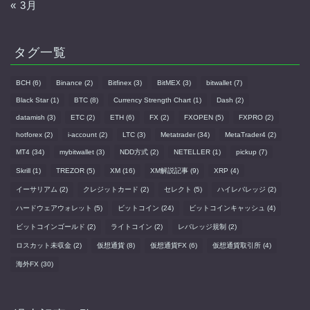
« 3月
タグ一覧
BCH
(6)
Binance
(2)
Bitfinex
(3)
BitMEX
(3)
bitwallet
(7)
Black Star
(1)
BTC
(8)
Currency Strength Chart
(1)
Dash
(2)
datamish
(3)
ETC
(2)
ETH
(6)
FX
(2)
FXOPEN
(5)
FXPRO
(2)
hotforex
(2)
i-account
(2)
LTC
(3)
Metatrader
(34)
MetaTrader4
(2)
MT4
(34)
mybitwallet
(3)
NDD方式
(2)
NETELLER
(1)
pickup
(7)
Skrill
(1)
TREZOR
(5)
XM
(16)
XM解説記事
(9)
XRP
(4)
イーサリアム
(2)
クレジットカード
(2)
セレクト
(5)
ハイレバレッジ
(2)
ハードウェアウォレット
(5)
ビットコイン
(24)
ビットコインキャッシュ
(4)
ビットコインゴールド
(2)
ライトコイン
(2)
レバレッジ規制
(2)
ロスカット未収金
(2)
仮想通貨
(8)
仮想通貨FX
(6)
仮想通貨取引所
(4)
海外FX
(30)