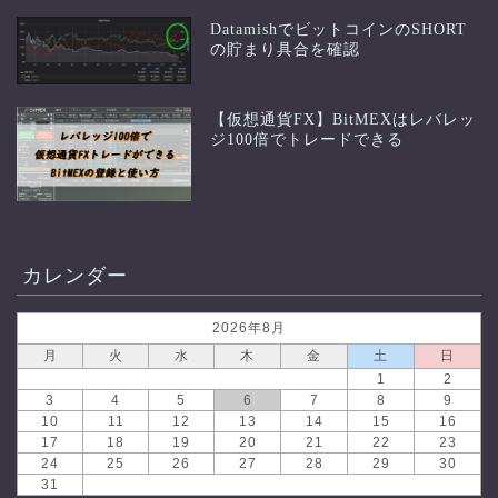
DatamishでビットコインのSHORT
の貯まり具合を確認
【仮想通貨FX】BitMEXはレバレッ
ジ100倍でトレードできる
カレンダー
2026年8月
月
火
水
木
金
土
日
1
2
3
4
5
6
7
8
9
10
11
12
13
14
15
16
17
18
19
20
21
22
23
24
25
26
27
28
29
30
31