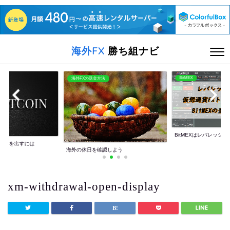
海外FX
勝ち組ナビ
BitMEX
海外FXの送金方法
BitMEXはレバレッジ10
利益を出すには
海外の休日を確認しよう
xm-withdrawal-open-display