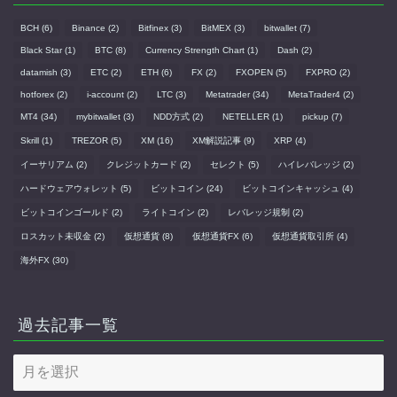
BCH
(6)
Binance
(2)
Bitfinex
(3)
BitMEX
(3)
bitwallet
(7)
Black Star
(1)
BTC
(8)
Currency Strength Chart
(1)
Dash
(2)
datamish
(3)
ETC
(2)
ETH
(6)
FX
(2)
FXOPEN
(5)
FXPRO
(2)
hotforex
(2)
i-account
(2)
LTC
(3)
Metatrader
(34)
MetaTrader4
(2)
MT4
(34)
mybitwallet
(3)
NDD方式
(2)
NETELLER
(1)
pickup
(7)
Skrill
(1)
TREZOR
(5)
XM
(16)
XM解説記事
(9)
XRP
(4)
イーサリアム
(2)
クレジットカード
(2)
セレクト
(5)
ハイレバレッジ
(2)
ハードウェアウォレット
(5)
ビットコイン
(24)
ビットコインキャッシュ
(4)
ビットコインゴールド
(2)
ライトコイン
(2)
レバレッジ規制
(2)
ロスカット未収金
(2)
仮想通貨
(8)
仮想通貨FX
(6)
仮想通貨取引所
(4)
海外FX
(30)
過去記事一覧
過
去