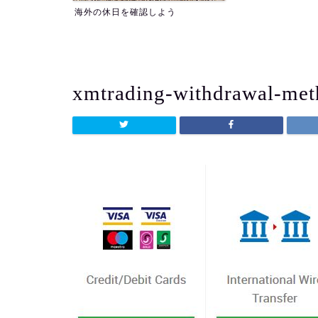
よう
xmtrading-withdrawal-me