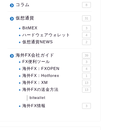
コラム
8
仮想通貨
31
BitMEX
3
ハードウェアウォレット
4
仮想通貨NEWS
2
海外FX会社ガイド
39
FX便利ツール
3
海外FX：FXOPEN
4
海外FX：Hotforex
1
海外FX：XM
13
海外FXの送金方法
13
bitwallet
海外FX情報
3