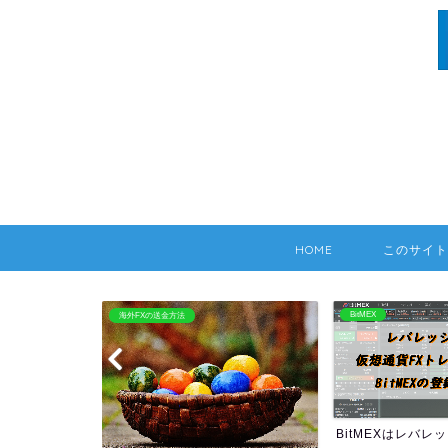
HOME
このサイト
BitMEX
海外FX：Hotforex
BitMEXはレバレッジ100倍
HOTFOREXの情