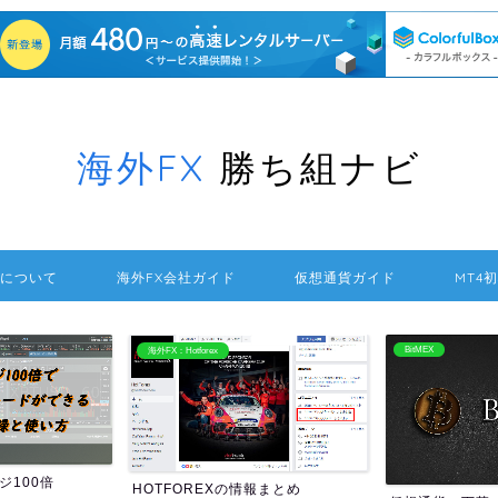
海外FX
勝ち組ナビ
について
海外FX会社ガイド
仮想通貨ガイド
MT4
BitMEX
海外FXの送金方法
報まとめ