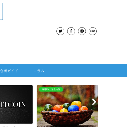
初心者ガイド
コラム
BitMEX
海外FX：Hotforex
BitMEXはレバレッジ100倍
HOTFORE