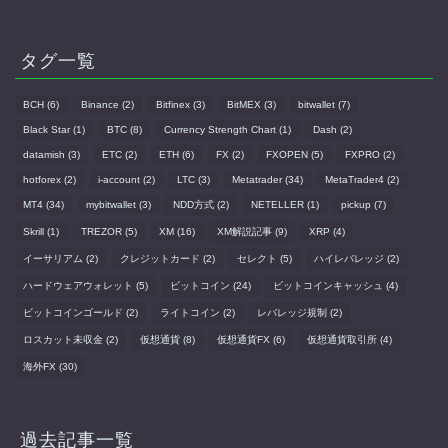
タグ一覧
BCH
(6)
Binance
(2)
Bitfinex
(3)
BitMEX
(3)
bitwallet
(7)
Black Star
(1)
BTC
(8)
Currency Strength Chart
(1)
Dash
(2)
datamish
(3)
ETC
(2)
ETH
(6)
FX
(2)
FXOPEN
(5)
FXPRO
(2)
hotforex
(2)
i-account
(2)
LTC
(3)
Metatrader
(34)
MetaTrader4
(2)
MT4
(34)
mybitwallet
(3)
NDD方式
(2)
NETELLER
(1)
pickup
(7)
Skrill
(1)
TREZOR
(5)
XM
(16)
XM解説記事
(9)
XRP
(4)
イーサリアム
(2)
クレジットカード
(2)
セレクト
(5)
ハイレバレッジ
(2)
ハードウェアウォレット
(5)
ビットコイン
(24)
ビットコインキャッシュ
(4)
ビットコインゴールド
(2)
ライトコイン
(2)
レバレッジ規制
(2)
ロスカット未収金
(2)
仮想通貨
(8)
仮想通貨FX
(6)
仮想通貨取引所
(4)
海外FX
(30)
過去記事一覧