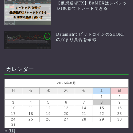
【仮想通貨FX】BitMEXはレバレッ
ジ100倍でトレードできる
DatamishでビットコインのSHORT
の貯まり具合を確認
カレンダー
2026年8月
月
火
水
木
金
土
日
1
2
3
4
5
6
7
8
9
10
11
12
13
14
15
16
17
18
19
20
21
22
23
24
25
26
27
28
29
30
31
« 3月