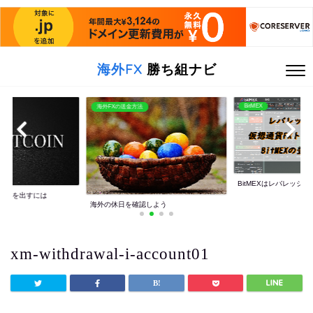
海外FX
勝ち組ナビ
BitMEX
海外FXの送金方法
BitMEXはレバレッジ10
利益を出すには
海外の休日を確認しよう
xm-withdrawal-i-account01