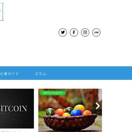
初心者ガイド
コラム
BitMEX
海外FX：Hotforex
BitMEXはレバレッジ100倍
HOTFORE