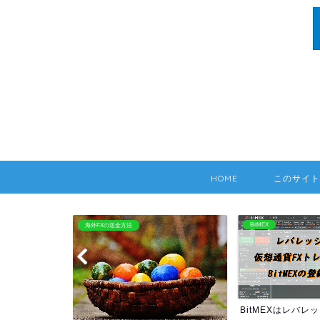
HOME
このサイト
BitMEX
海外FX：Hotforex
BitMEXはレバレッジ100倍
HOTFOREXの情