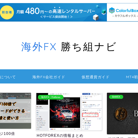
海外FX
勝ち組ナビ
について
海外FX会社ガイド
仮想通貨ガイド
MT4
BitMEX
海外FXの送金方法
報まとめ