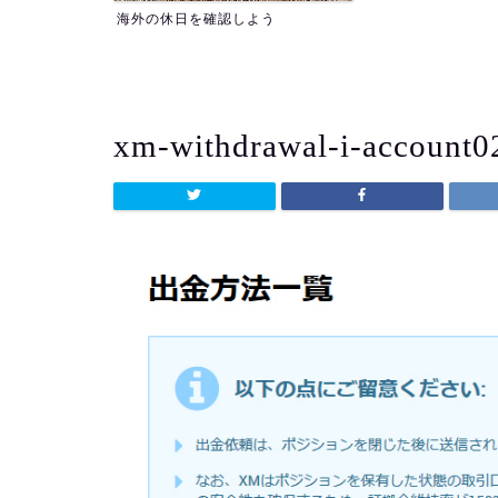
よう
xm-withdrawal-i-account0