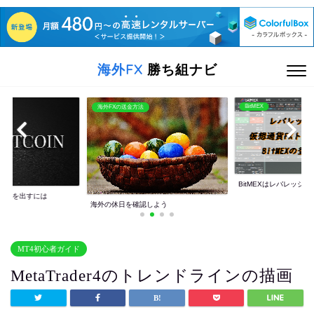
海外FX
勝ち組ナビ
BitMEX
海外FXの送金方法
BitMEXはレバレッジ10
利益を出すには
海外の休日を確認しよう
MT4初心者ガイド
MetaTrader4のトレンドラインの描画