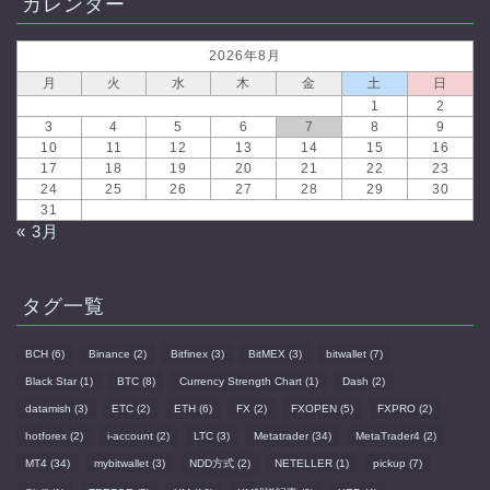
カレンダー
2026年8月
月
火
水
木
金
土
日
1
2
3
4
5
6
7
8
9
10
11
12
13
14
15
16
17
18
19
20
21
22
23
24
25
26
27
28
29
30
31
« 3月
タグ一覧
BCH
(6)
Binance
(2)
Bitfinex
(3)
BitMEX
(3)
bitwallet
(7)
Black Star
(1)
BTC
(8)
Currency Strength Chart
(1)
Dash
(2)
datamish
(3)
ETC
(2)
ETH
(6)
FX
(2)
FXOPEN
(5)
FXPRO
(2)
hotforex
(2)
i-account
(2)
LTC
(3)
Metatrader
(34)
MetaTrader4
(2)
MT4
(34)
mybitwallet
(3)
NDD方式
(2)
NETELLER
(1)
pickup
(7)