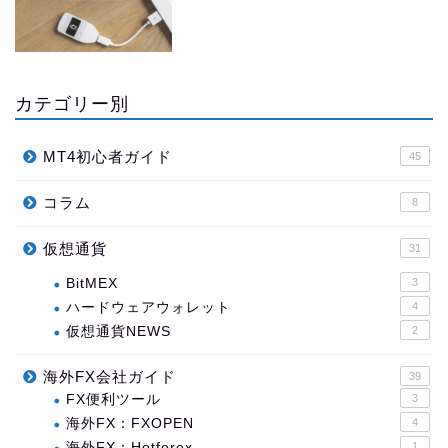
カテゴリー別
MT4初心者ガイド
45
コラム
8
仮想通貨
31
BitMEX
3
ハードウェアウォレット
4
仮想通貨NEWS
2
海外FX会社ガイド
39
FX便利ツール
3
海外FX：FXOPEN
4
海外FX：Hotforex
1