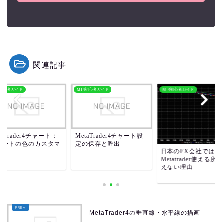
関連記事
4初心者ガイド
MT4初心者ガイド
MT4初心者ガイド
taTrader4チャート：
MetaTrader4チャート設
ャートの色のカスタマ
定の保存と呼出
日本のFX会社では
ズ
Metatrader使える所
えない理由
MetaTrader4の垂直線・水平線の描画