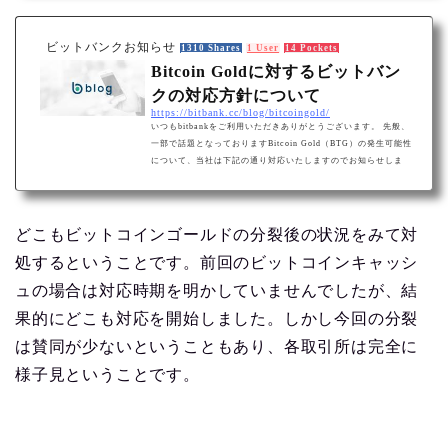
ビットバンクお知らせ
1310 Shares
1 User
14 Pockets
Bitcoin Goldに対するビットバン
クの対応方針について
https://bitbank.cc/blog/bitcoingold/
いつもbitbankをご利用いただきありがとうございます。 先般、
一部で話題となっておりますBitcoin Gold（BTG）の発生可能性
について、当社は下記の通り対応いたしますのでお知らせしま
す。 対応について 当社は、BTGの発生時点におけるお客様資産
のスナップショットを取得します スナップショットの取得は、
当社における付与と売買の提供を前提としておりません 当社
は、BTGに限定されず当社の裁量に基づき当該仮想通貨の取り
どこもビットコインゴールドの分裂後の状況をみて対
扱い可否を決定するものとし、次に掲げる事項などに該当する場
処するということです。前回のビットコインキャッシ
合、付与を行わないことがあります リプレ…
ュの場合は対応時期を明かしていませんでしたが、結
果的にどこも対応を開始しました。しかし今回の分裂
は賛同が少ないということもあり、各取引所は完全に
様子見ということです。