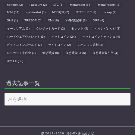
hotforex
(2)
i-account
(2)
LTC
(3)
Metatrader
(34)
MetaTrader4
(2)
MT4
(34)
mybitwallet
(3)
NDD方式
(2)
NETELLER
(1)
pickup
(7)
Skrill
(1)
TREZOR
(5)
XM
(16)
XM解説記事
(9)
XRP
(4)
イーサリアム
(2)
クレジットカード
(2)
セレクト
(5)
ハイレバレッジ
(2)
ハードウェアウォレット
(5)
ビットコイン
(24)
ビットコインキャッシュ
(4)
ビットコインゴールド
(2)
ライトコイン
(2)
レバレッジ規制
(2)
ロスカット未収金
(2)
仮想通貨
(8)
仮想通貨FX
(6)
仮想通貨取引所
(4)
海外FX
(30)
過去記事一覧
過
去
記
事
一
覧
2014–2026 海外FX勝ち組ナビ