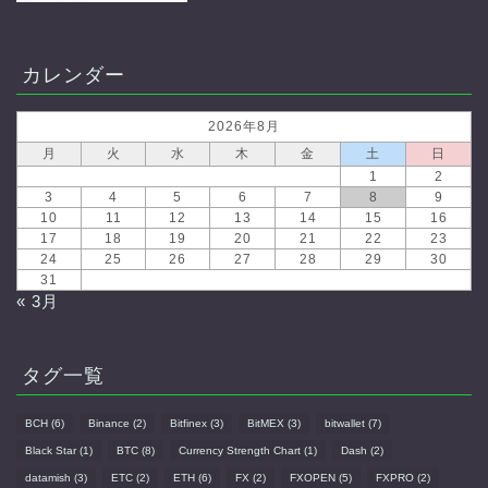
カレンダー
2026年8月
月
火
水
木
金
土
日
1
2
3
4
5
6
7
8
9
10
11
12
13
14
15
16
17
18
19
20
21
22
23
24
25
26
27
28
29
30
31
« 3月
タグ一覧
BCH
(6)
Binance
(2)
Bitfinex
(3)
BitMEX
(3)
bitwallet
(7)
Black Star
(1)
BTC
(8)
Currency Strength Chart
(1)
Dash
(2)
datamish
(3)
ETC
(2)
ETH
(6)
FX
(2)
FXOPEN
(5)
FXPRO
(2)