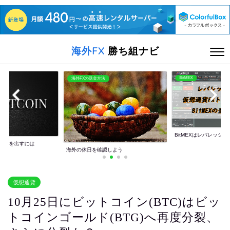
海外FX
勝ち組ナビ
BitMEX
海外FXの送金方法
BitMEXはレバレッジ10
利益を出すには
海外の休日を確認しよう
仮想通貨
10月25日にビットコイン(BTC)はビッ
トコインゴールド(BTG)へ再度分裂、