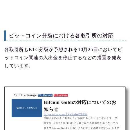
ビットコイン分裂における各取引所の対応
各取引所もBTG分裂が予想される10月25日においてビ
ットコイン関連の入出金を停止するなどの措置を発表
しています。
Zaif Exchange
71 Shares
2 Pockets
Bitcoin Goldの対応についてのお
知らせ
https://corp.zaif.jp/info/7025/
日頃よりZaifをご利用いただき誠にありがとうございます。 弊
社では、2017月10日25日に分岐が起こる可能性が高くなってお
りますBitcoin Gold（BTG）について下記の通り対応いたします