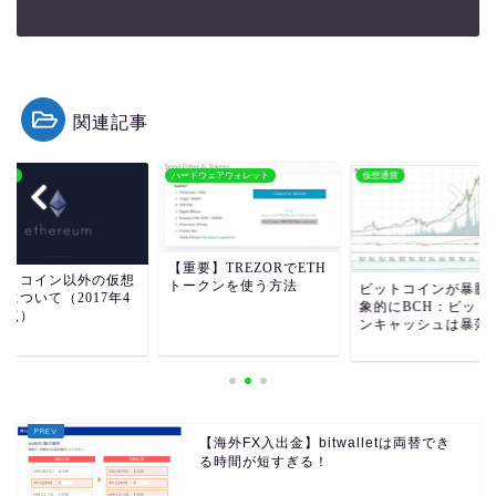
関連記事
通貨
ハードウェアウォレット
仮想通貨
【重要】TREZORでETH
ットコイン以外の仮想
トークンを使う方法
ビットコインが暴騰
について（2017年4
象的にBCH：ビット
時点）
ンキャッシュは暴落
【海外FX入出金】bitwalletは両替でき
る時間が短すぎる！